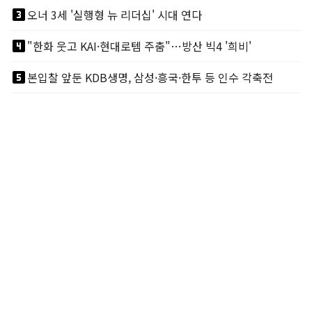
looks_3
오너 3세 '실행형 뉴 리더십' 시대 연다
looks_4
"한화 웃고 KAI·현대로템 주춤"…방산 빅4 '희비'
looks_5
본입찰 앞둔 KDB생명, 삼성·흥국·한투 등 인수 각축전