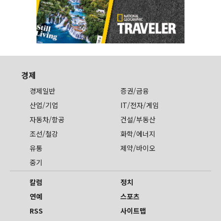
경제
경제일반
증권/금융
산업/기업
IT/전자/게임
자동차/항공
건설/부동산
조선/철강
화학/에너지
유통
제약/바이오
중기
칼럼
정치
연예
스포츠
RSS
사이트맵