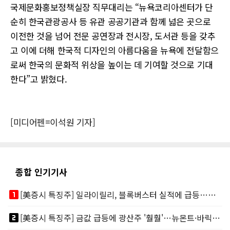
국제문화홍보정책실장 직무대리는 “뉴욕코리아센터가 단
순히 한국관광공사 등 유관 공공기관과 함께 넓은 곳으로
이전한 것을 넘어 전문 공연장과 전시장, 도서관 등을 갖추
고 이에 더해 한국적 디자인의 아름다움을 뉴욕에 전달함으
로써 한국의 문화적 위상을 높이는 데 기여할 것으로 기대
한다”고 밝혔다.
[미디어펜=이석원 기자]
종합 인기기사
looks_one
[美증시 특징주] 일라이릴리, 블록버스터 실적에 급등…마운자로 매출 폭발
looks_two
[美증시 특징주] 금값 급등에 광산주 '훨훨'…뉴몬트·바릭마이닝 주도