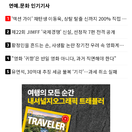
연예.문화 인기기사
looks_one
'액션 가이' 재탄생 이동욱, 상탈 탈출 신까지 200% 직접 소화
looks_two
제22회 JIMFF '국제경쟁' 신설, 선정작 7편 전격 공개
looks_3
황정민을 흔드는 손, 사생활 논란 장기전 우려 속 영화계도 리스크
looks_4
"영화 '귀향'은 반일 영화 아니다, 과거 직면해야 한다"
looks_5
유연석, 30억대 추징 세금 불복 ‘기각’…과세 취소 실패