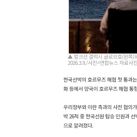
▲ 벌크선 갤럭시 글로브호(왼쪽)
2026.3.9./사진=연합뉴스 자료사진
한국선박의 호르무즈 해협 첫 통과는 
화 등에서 양국이 호르무즈 해협 통항
우리정부와 이란 측과의 사전 협의가
박 26척 중 한국선원 탑승 인원과 
으로 알려졌다.