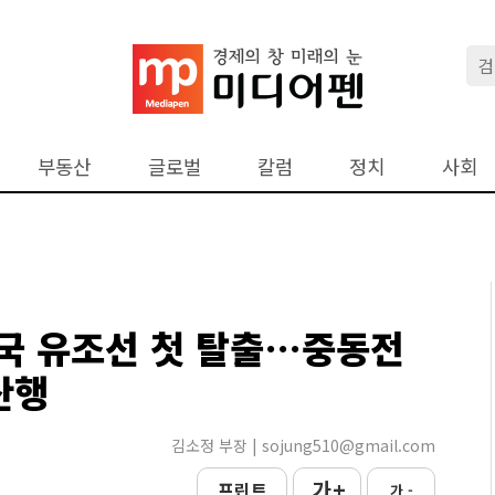
부동산
글로벌
칼럼
정치
사회
국 유조선 첫 탈출…중동전
산행
김소정 부장 | sojung510@gmail.com
가 +
프린트
가 -