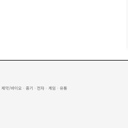
·
제약/바이오
·
중기
·
전자
·
게임
·
유통