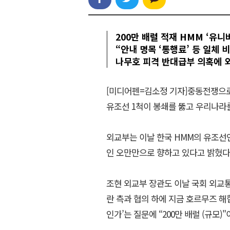
200만 배럴 적재 HMM ‘유니
“안내 명목 ‘통행료’ 등 일체
나무호 피격 반대급부 의혹에 외
[미디어펜=김소정 기자]중동전쟁으로
유조선 1척이 봉쇄를 뚫고 우리나라
외교부는 이날 한국 HMM의 유조선
인 오만만으로 향하고 있다고 밝혔다.
조현 외교부 장관도 이날 국회 외교
란 측과 협의 하에 지금 호르무즈 해
인가’는 질문에 “200만 배럴 (규모)