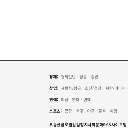
경제:
경제일반
·
금융
·
증권
산업:
자동차/항공
·
조선/철강
·
화학/에너지
연예:
최신
·
영화
·
연예
스포츠:
종합
·
축구
·
야구
·
골프
·
여행
부동산
글로벌
칼럼
정치
사회
문화
RSS
사이트맵