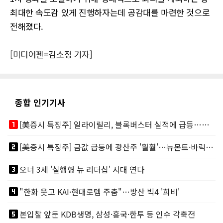
최대한 속도감 있게 진행하자는데 공감대를 마련한 것으로
전해졌다.
[미디어펜=김소정 기자]
종합 인기기사
looks_one
[美증시 특징주] 일라이릴리, 블록버스터 실적에 급등…마운자로 매출 폭발
looks_two
[美증시 특징주] 금값 급등에 광산주 '훨훨'…뉴몬트·바릭마이닝 주도
looks_3
오너 3세 '실행형 뉴 리더십' 시대 연다
looks_4
"한화 웃고 KAI·현대로템 주춤"…방산 빅4 '희비'
looks_5
본입찰 앞둔 KDB생명, 삼성·흥국·한투 등 인수 각축전