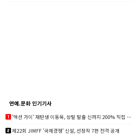
연예.문화 인기기사
looks_one
'액션 가이' 재탄생 이동욱, 상탈 탈출 신까지 200% 직접 소화
looks_two
제22회 JIMFF '국제경쟁' 신설, 선정작 7편 전격 공개