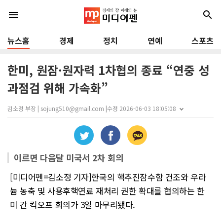
menu
search
뉴스홈
경제
정치
연예
스포츠
한미, 원잠·원자력 1차협의 종료 “연중 성
과점검 위해 가속화”
김소정 부장 | sojung510@gmail.com |
수정 2026-06-03 18:05:08
이르면 다음달 미국서 2차 회의
[미디어펜=김소정 기자]한국의 핵추진잠수함 건조와 우라
늄 농축 및 사용후핵연료 재처리 권한 확대를 협의하는 한
미 간 킥오프 회의가 3일 마무리됐다.