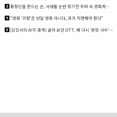
looks_3
황정민을 흔드는 손, 사생활 논란 장기전 우려 속 영화계도 리스크
looks_4
"영화 '귀향'은 반일 영화 아니다, 과거 직면해야 한다"
looks_5
[김민서의 AI가-중계] 골라 보던 OTT, 왜 다시 ‘본방 사수’를 부르나