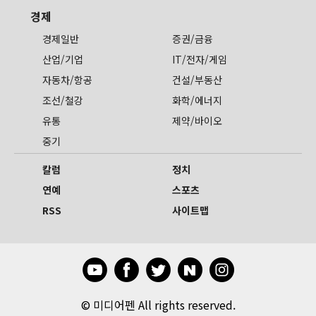
경제
경제일반
증권/금융
산업/기업
IT/전자/게임
자동차/항공
건설/부동산
조선/철강
화학/에너지
유통
제약/바이오
중기
칼럼
정치
연예
스포츠
RSS
사이트맵
©
미디어펜 All rights reserved.