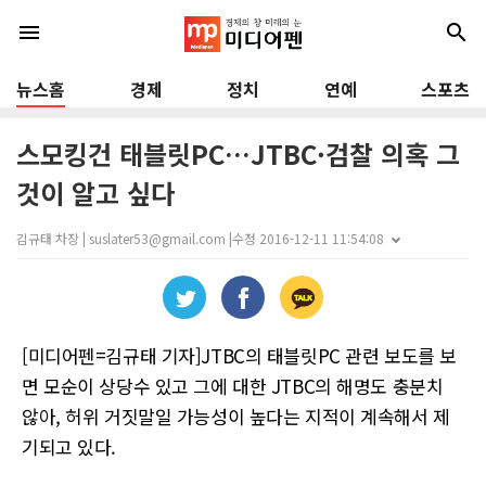
menu
search
뉴스홈
경제
정치
연예
스포츠
​스모킹건 태블릿PC…JTBC·검찰 의혹 그
것이 알고 싶다
김규태 차장 | suslater53@gmail.com |
수정 2016-12-11 11:54:08
[미디어펜=김규태 기자]JTBC의 태블릿PC 관련 보도를 보
면 모순이 상당수 있고 그에 대한 JTBC의 해명도 충분치
않아, 허위 거짓말일 가능성이 높다는 지적이 계속해서 제
기되고 있다.