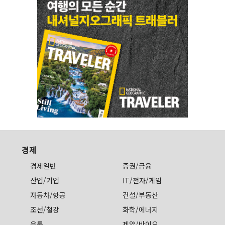
경제
경제일반
증권/금융
산업/기업
IT/전자/게임
자동차/항공
건설/부동산
조선/철강
화학/에너지
유통
제약/바이오