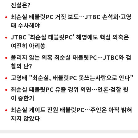
진실은?
최순실 태블릿PC 거짓 보도…JTBC 손석희·고영
태 수사해야
JTBC '최순실 태블릿PC' 해명에도 핵심 의혹은
여전히 아리쏭
풀리지 않는 의혹 최순실 태블릿PC…JTBC와 검
찰의 난?
고영태 "최순실, 태블릿PC 못쓰는사람으로 안다"
최순실 태블릿PC 유출 경위 외면…언론·검찰 뭣
이 중한가
최순실 게이트 진원 태블릿PC…주인은 아직 밝혀
지지 않았다