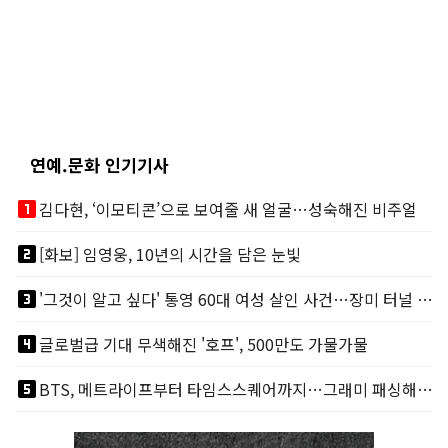
연예.문화 인기기사
looks_one
김다현, ‘이모티콘’으로 보여줄 새 얼굴…성숙해진 비주얼
looks_two
[화보] 임영웅, 10년의 시간을 담은 눈빛
looks_3
'그것이 알고 싶다' 통영 60대 여성 살인 사건…장미 터널 아래 킬러, 누구냐 넌?
looks_4
글로벌급 기대 무색해진 '호프', 500만도 가물가물
looks_5
BTS, 메트라이프부터 타임스스퀘어까지…그래미 패싱해도 미 대륙 꿀꺽