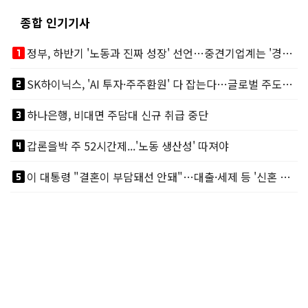
종합 인기기사
looks_one
정부, 하반기 '노동과 진짜 성장' 선언…중견기업계는 '경영 불확실성' 우려
looks_two
SK하이닉스, 'AI 투자·주주환원' 다 잡는다…글로벌 주도권 굳히기
looks_3
하나은행, 비대면 주담대 신규 취급 중단
looks_4
갑론을박 주 52시간제...'노동 생산성' 따져야
looks_5
이 대통령 "결혼이 부담돼선 안돼"…대출·세제 등 '신혼 걸림돌' 제거