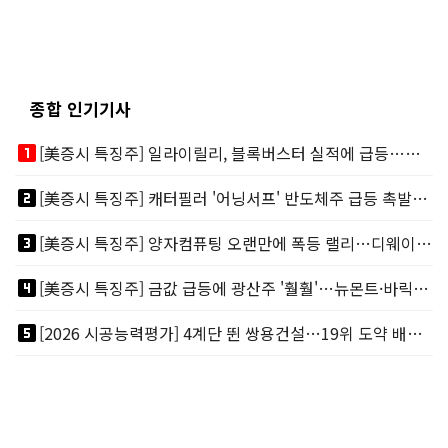
종합 인기기사
looks_one
[美증시 특징주] 일라이릴리, 블록버스터 실적에 급등…마운자로 매출 폭발
looks_two
[美증시 특징주] 캐터필러 '어닝서프' 반도체주 급등 촉발…"AI 데이터센터 건설 강력"
looks_3
[美증시 특징주] 양자컴퓨팅 오랜만에 폭등 랠리…디웨이브·아이온큐 주도
looks_4
[美증시 특징주] 금값 급등에 광산주 '훨훨'…뉴몬트·바릭마이닝 주도
looks_5
[2026 시공능력평가] 4계단 뛴 쌍용건설…19위 도약 배경엔 ‘재무체력’