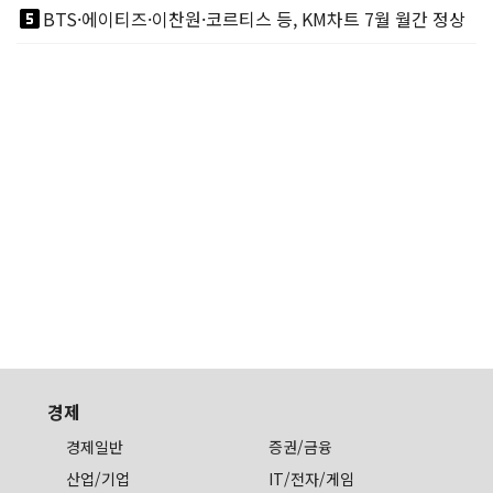
looks_5
BTS·에이티즈·이찬원·코르티스 등, KM차트 7월 월간 정상
경제
경제일반
증권/금융
산업/기업
IT/전자/게임