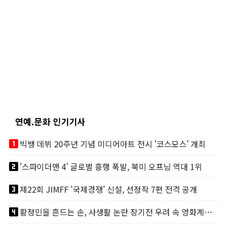
연예.문화 인기기사
looks_one
빅뱅 데뷔 20주년 기념 미디어아트 전시 '코스모스' 개최
looks_two
'스파이더맨 4' 글로벌 흥행 폭발, 북미 오프닝 역대 1위
looks_3
제22회 JIMFF '국제경쟁' 신설, 선정작 7편 전격 공개
looks_4
황정민을 흔드는 손, 사생활 논란 장기전 우려 속 영화계도 리스크