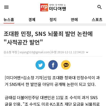
menu
search
뉴스홈
경제
정치
연예
스포츠
조대환 민정, SNS 뇌물죄 발언 논란에
"사적공간 발언"
김소정 부장 | sojung510@gmail.com |
수정 2016-12-11 12:34:23
[미디어펜=김소정 기자]신임 조대환 청와대 민정수석이 과
거 SNS에서 한 발언을 야당이 공개해 논란이 되고 있다.
금태섭 더불어민주당 대변인은 11일 조 수석의 과거 SNS
글을 인용, "조 수석도 미르·K스포츠 재단 모금을 뇌물죄로