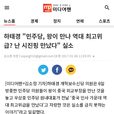
menu
search
뉴스홈
경제
정치
연예
스포츠
하태경 "민주당, 왕이 만나 역대 최고위
급? 난 시진핑 만났다" 실소
김소정 부장 | sojung510@gmail.com |
수정 2017-01-06 12:05:05
[미디어펜=김소정 기자]하태경 개혁보수신당 의원은 6일
방중한 민주당 의원들이 왕이 중국 외교부장을 만난 것을
놓고 우상호 민주당 원내대표가 전날 ‘중국 인사 가운데 역
대 최고위급을 만났다’고 자랑한 것은 실소를 금치 못하는
이야기“라고 일갈했다.