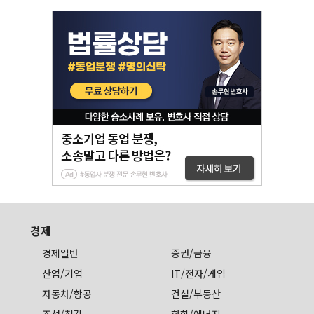
경제
경제일반
증권/금융
산업/기업
IT/전자/게임
자동차/항공
건설/부동산