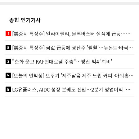
종합 인기기사
looks_one
[美증시 특징주] 일라이릴리, 블록버스터 실적에 급등…마운자로 매출 폭발
looks_two
[美증시 특징주] 금값 급등에 광산주 '훨훨'…뉴몬트·바릭마이닝 주도
looks_3
"한화 웃고 KAI·현대로템 주춤"…방산 빅4 '희비'
looks_4
[오늘의 언박싱] 오뚜기 '제주담음 제주 드립 커피'·아워홈 ‘갓석박지’ 外
looks_5
LG유플러스, AIDC 성장 본궤도 진입…2분기 영업이익 '역대 최대'