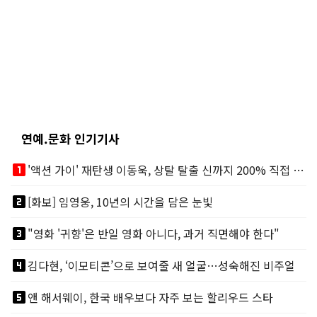
연예.문화 인기기사
looks_one
'액션 가이' 재탄생 이동욱, 상탈 탈출 신까지 200% 직접 소화
looks_two
[화보] 임영웅, 10년의 시간을 담은 눈빛
looks_3
"영화 '귀향'은 반일 영화 아니다, 과거 직면해야 한다"
looks_4
김다현, ‘이모티콘’으로 보여줄 새 얼굴…성숙해진 비주얼
looks_5
앤 해서웨이, 한국 배우보다 자주 보는 할리우드 스타