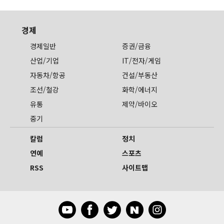
경제
경제일반
증권/금융
산업/기업
IT/전자/게임
자동차/항공
건설/부동산
조선/철강
화학/에너지
유통
제약/바이오
중기
칼럼
정치
연예
스포츠
RSS
사이트맵