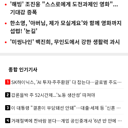
'해빙' 조진웅 "스스로에게 도전과제인 영화"...
기대감 증폭
한소영, '아버님, 제가 모실게요'와 함께 영화까지
섭렵! '눈길'
'미씽나인' 백진희, 무인도에서 강한 생활력 과시
종합 인기기사
looks_one
SK하이닉스, 'AI 투자·주주환원' 다 잡는다…글로벌 주도권 굳히기
looks_two
갑론을박 주 52시간제...'노동 생산성' 따져야
looks_3
이 대통령 "결혼이 부담돼선 안돼"…대출·세제 등 '신혼 걸림돌' 제거
looks_4
거래절벽에 찬바람 분다…개업 공인중개사 '6년 반 만에 최저'