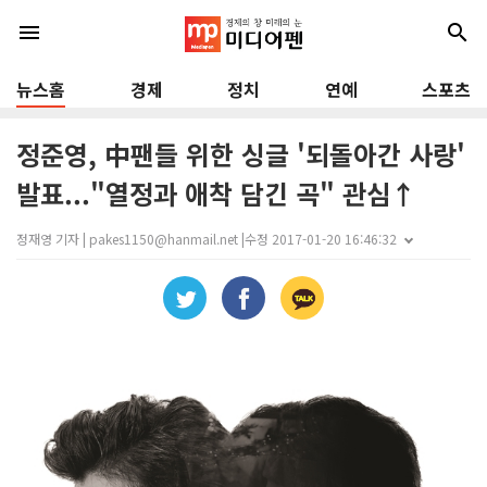
menu
search
뉴스홈
경제
정치
연예
스포츠
정준영, 中팬들 위한 싱글 '되돌아간 사랑'
발표..."열정과 애착 담긴 곡" 관심↑
정재영 기자 | pakes1150@hanmail.net |
수정 2017-01-20 16:46:32