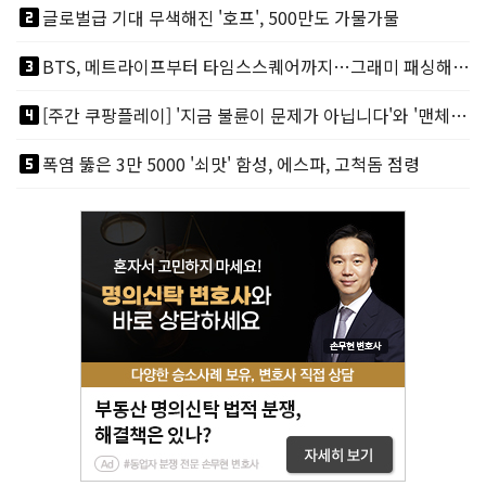
looks_two
글로벌급 기대 무색해진 '호프', 500만도 가물가물
looks_3
BTS, 메트라이프부터 타임스스퀘어까지…그래미 패싱해도 미 대륙 꿀꺽
looks_4
[주간 쿠팡플레이] '지금 불륜이 문제가 아닙니다'와 '맨체스터 시티 VS 아틀레티코 마드리드 빅매치'
looks_5
폭염 뚫은 3만 5000 '쇠맛' 함성, 에스파, 고척돔 점령