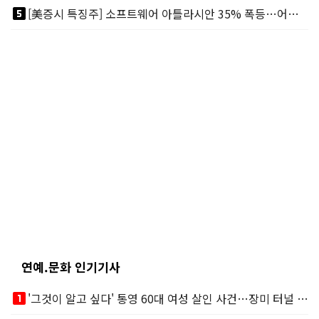
looks_5
[美증시 특징주] 소프트웨어 아틀라시안 35% 폭등…어닝서프, 투자의견 줄줄이 상향
연예.문화 인기기사
looks_one
'그것이 알고 싶다' 통영 60대 여성 살인 사건…장미 터널 아래 킬러, 누구냐 넌?