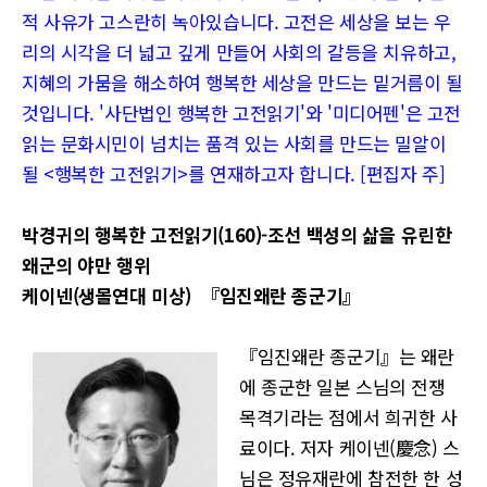
적 사유가 고스란히 녹아있습니다. 고전은 세상을 보는 우
리의 시각을 더 넓고 깊게 만들어 사회의 갈등을 치유하고,
지혜의 가뭄을 해소하여 행복한 세상을 만드는 밑거름이 될
것입니다. '사단법인 행복한 고전읽기'와 '미디어펜'은 고전
읽는 문화시민이 넘치는 품격 있는 사회를 만드는 밀알이
될 <행복한 고전읽기>를 연재하고자 합니다. [편집자 주]
박경귀의 행복한 고전읽기(160)-조선 백성의 삶을 유린한
왜군의 야만 행위
케이넨(생몰연대 미상) 『임진왜란 종군기』
『임진왜란 종군기』는 왜란
에 종군한 일본 스님의 전쟁
목격기라는 점에서 희귀한 사
료이다. 저자 케이넨(慶念) 스
님은 정유재란에 참전한 한 성