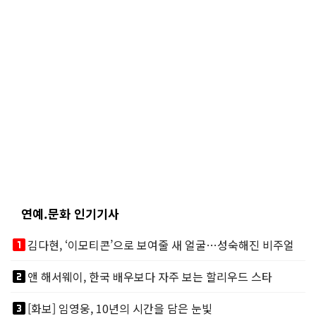
연예.문화 인기기사
looks_one
김다현, ‘이모티콘’으로 보여줄 새 얼굴…성숙해진 비주얼
looks_two
앤 해서웨이, 한국 배우보다 자주 보는 할리우드 스타
looks_3
[화보] 임영웅, 10년의 시간을 담은 눈빛