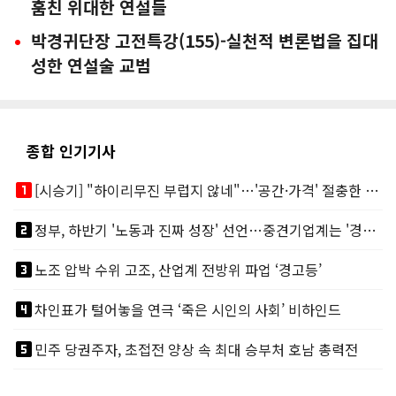
훔친 위대한 연설들
박경귀단장 고전특강(155)-실천적 변론법을 집대
성한 연설술 교범
종합 인기기사
looks_one
[시승기] "하이리무진 부럽지 않네"…'공간·가격' 절충한 카니발 하이루프
looks_two
정부, 하반기 '노동과 진짜 성장' 선언…중견기업계는 '경영 불확실성' 우려
looks_3
노조 압박 수위 고조, 산업계 전방위 파업 ‘경고등’
looks_4
차인표가 털어놓을 연극 ‘죽은 시인의 사회’ 비하인드
looks_5
민주 당권주자, 초접전 양상 속 최대 승부처 호남 총력전