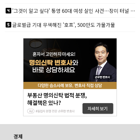
looks_4
'그것이 알고 싶다' 통영 60대 여성 살인 사건…장미 터널 아래 킬러, 누구냐 넌?
looks_5
글로벌급 기대 무색해진 '호프', 500만도 가물가물
경제