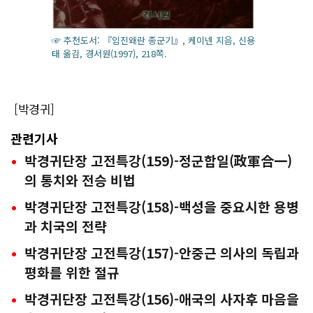
☞ 추천도서: 『임진왜란 종군기』, 케이넨 지음, 신용
태 옮김, 경서원(1997), 218쪽.
[박경귀]
관련기사
박경귀단장 고전특강(159)-정군합일(政軍合一)
의 통치와 전승 비법
박경귀단장 고전특강(158)-백성을 중요시한 용병
과 치국의 전략
박경귀단장 고전특강(157)-안중근 의사의 독립과
평화를 위한 절규
박경귀단장 고전특강(156)-애국의 사자후 마음을