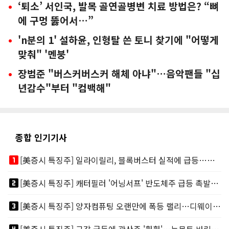
‘퇴소’ 서인국, 발목 골연골병변 치료 방법은? “뼈
에 구멍 뚫어서…”
'n분의 1' 설하윤, 인형탈 쓴 토니 찾기에 "어떻게
맞춰" '멘붕'
장범준 "버스커버스커 해체 아냐"…음악팬들 "십
년감수"부터 "컴백해"
종합 인기기사
looks_one
[美증시 특징주] 일라이릴리, 블록버스터 실적에 급등…마운자로 매출 폭발
looks_two
[美증시 특징주] 캐터필러 '어닝서프' 반도체주 급등 촉발…"AI 데이터센터 건설 강력"
looks_3
[美증시 특징주] 양자컴퓨팅 오랜만에 폭등 랠리…디웨이브·아이온큐 주도