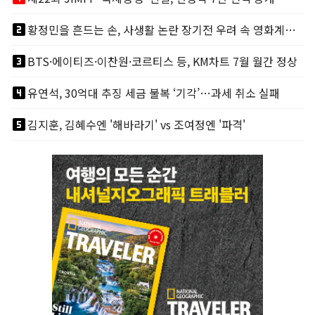
looks_two
황정민을 흔드는 손, 사생활 논란 장기전 우려 속 영화계도 리스크
looks_3
BTS·에이티즈·이찬원·코르티스 등, KM차트 7월 월간 정상
looks_4
유연석, 30억대 추징 세금 불복 ‘기각’…과세 취소 실패
looks_5
김지훈, 김혜수엔 '해바라기' vs 조여정엔 '파격'