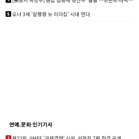
looks_4
[美증시 특징주] 금값 급등에 광산주 '훨훨'…뉴몬트·바릭마이닝 주도
looks_5
오너 3세 '실행형 뉴 리더십' 시대 연다
연예.문화 인기기사
looks_one
제22회 JIMFF '국제경쟁' 신설, 선정작 7편 전격 공개