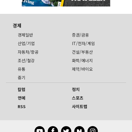
경제
경제일반
증권/금융
산업/기업
IT/전자/게임
자동차/항공
건설/부동산
조선/철강
화학/에너지
유통
제약/바이오
중기
칼럼
정치
연예
스포츠
RSS
사이트맵