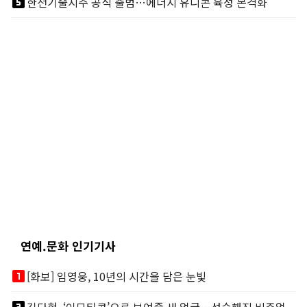
looks_5
한전기술지주 공식 출범…에너지 유니콘 육성 본격화
연예.문화 인기기사
looks_one
[화보] 임영웅, 10년의 시간을 담은 눈빛