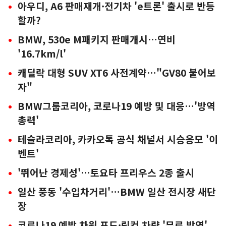
아우디, A6 판매재개·전기차 'e트론' 출시로 반등
할까?
BMW, 530e M패키지 판매개시…연비
'16.7km/l'
캐딜락 대형 SUV XT6 사전계약…"GV80 붙어보
자"
BMW그룹코리아, 코로나19 예방 및 대응…'방역
총력'
테슬라코리아, 카카오톡 공식 채널서 시승응모 '이
벤트'
'뛰어난 경제성'…토요타 프리우스 2종 출시
일산 풍동 '수입차거리'…BMW 일산 전시장 새단
장
코로나19 예방 차원 포드·링컨 차량 '무료 방역'