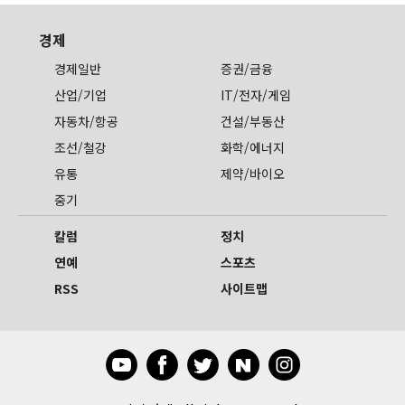
경제
경제일반
증권/금융
산업/기업
IT/전자/게임
자동차/항공
건설/부동산
조선/철강
화학/에너지
유통
제약/바이오
중기
칼럼
정치
연예
스포츠
RSS
사이트맵