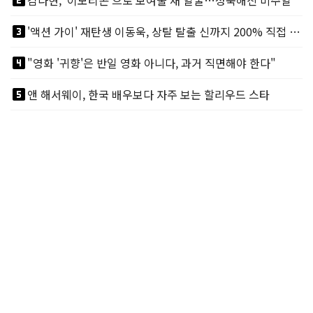
looks_two
김다현, ‘이모티콘’으로 보여줄 새 얼굴…성숙해진 비주얼
looks_3
'액션 가이' 재탄생 이동욱, 상탈 탈출 신까지 200% 직접 소화
looks_4
"영화 '귀향'은 반일 영화 아니다, 과거 직면해야 한다"
looks_5
앤 해서웨이, 한국 배우보다 자주 보는 할리우드 스타