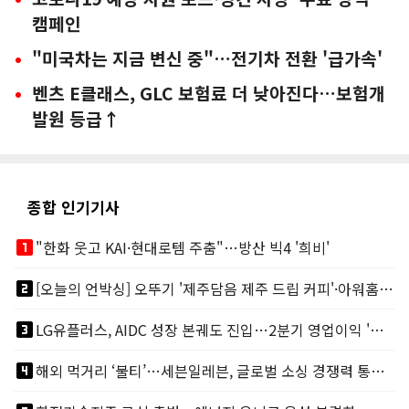
캠페인
"미국차는 지금 변신 중"…전기차 전환 '급가속'
벤츠 E클래스, GLC 보험료 더 낮아진다…보험개
발원 등급↑
종합 인기기사
looks_one
"한화 웃고 KAI·현대로템 주춤"…방산 빅4 '희비'
looks_two
[오늘의 언박싱] 오뚜기 '제주담음 제주 드립 커피'·아워홈 ‘갓석박지’ 外
looks_3
LG유플러스, AIDC 성장 본궤도 진입…2분기 영업이익 '역대 최대'
looks_4
해외 먹거리 ‘불티’…세븐일레븐, 글로벌 소싱 경쟁력 통했다