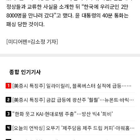
정상들과 교류한 사실을 소개한 뒤 “한국에 우리군인 2만
8000명을 만나러 갔다”고 했다. 윤 대통령의 40분 통화는
패싱 당한 것이다.
[미디어펜=김소정 기자]
종합 인기기사
looks_one
[美증시 특징주] 일라이릴리, 블록버스터 실적에 급등…마운자로 매출 폭발
looks_two
[美증시 특징주] 금값 급등에 광산주 '훨훨'…뉴몬트·바릭마이닝 주도
looks_3
"한화 웃고 KAI·현대로템 주춤"…방산 빅4 '희비'
looks_4
[오늘의 언박싱] 오뚜기 '제주담음 제주 드립 커피'·아워홈 ‘갓석박지’ 外