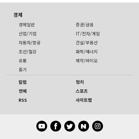
경제
경제일반
증권/금융
산업/기업
IT/전자/게임
자동차/항공
건설/부동산
조선/철강
화학/에너지
유통
제약/바이오
중기
칼럼
정치
연예
스포츠
RSS
사이트맵