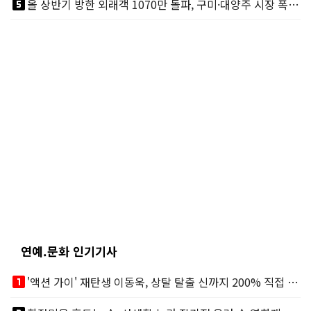
looks_5
올 상반기 방한 외래객 1070만 돌파, 구미·대양주 시장 폭발적 성장
연예.문화 인기기사
looks_one
'액션 가이' 재탄생 이동욱, 상탈 탈출 신까지 200% 직접 소화