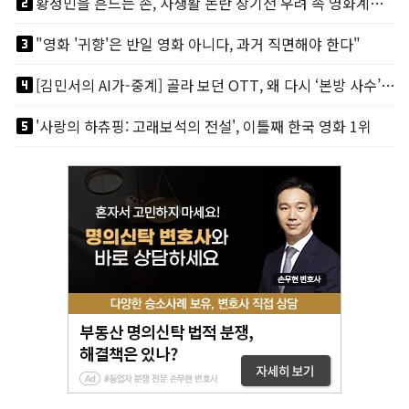
looks_two
황정민을 흔드는 손, 사생활 논란 장기전 우려 속 영화계도 리스크
looks_3
"영화 '귀향'은 반일 영화 아니다, 과거 직면해야 한다"
looks_4
[김민서의 AI가-중계] 골라 보던 OTT, 왜 다시 ‘본방 사수’를 부르나
looks_5
'사랑의 하츄핑: 고래보석의 전설', 이틀째 한국 영화 1위