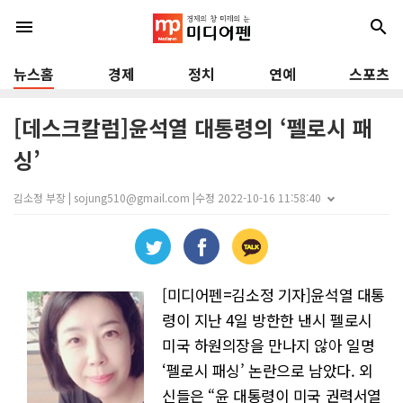
menu
search
뉴스홈
경제
정치
연예
스포츠
[데스크칼럼]윤석열 대통령의 ‘펠로시 패
싱’
김소정 부장 | sojung510@gmail.com |
수정 2022-10-16 11:58:40
[미디어펜=김소정 기자]윤석열 대통
령이 지난 4일 방한한 낸시 펠로시
미국 하원의장을 만나지 않아 일명
‘펠로시 패싱’ 논란으로 남았다. 외
신들은 “윤 대통령이 미국 권력서열