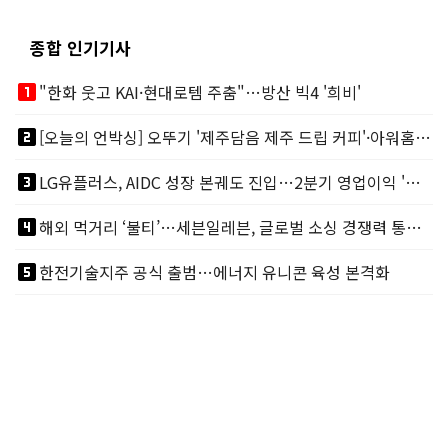
종합 인기기사
looks_one
"한화 웃고 KAI·현대로템 주춤"…방산 빅4 '희비'
looks_two
[오늘의 언박싱] 오뚜기 '제주담음 제주 드립 커피'·아워홈 ‘갓석박지’ 外
looks_3
LG유플러스, AIDC 성장 본궤도 진입…2분기 영업이익 '역대 최대'
looks_4
해외 먹거리 ‘불티’…세븐일레븐, 글로벌 소싱 경쟁력 통했다
looks_5
한전기술지주 공식 출범…에너지 유니콘 육성 본격화