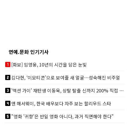
연예.문화 인기기사
looks_one
[화보] 임영웅, 10년의 시간을 담은 눈빛
looks_two
김다현, ‘이모티콘’으로 보여줄 새 얼굴…성숙해진 비주얼
looks_3
'액션 가이' 재탄생 이동욱, 상탈 탈출 신까지 200% 직접 소화
looks_4
앤 해서웨이, 한국 배우보다 자주 보는 할리우드 스타
looks_5
"영화 '귀향'은 반일 영화 아니다, 과거 직면해야 한다"