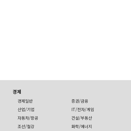
경제
경제일반
증권/금융
산업/기업
IT/전자/게임
자동차/항공
건설/부동산
조선/철강
화학/에너지