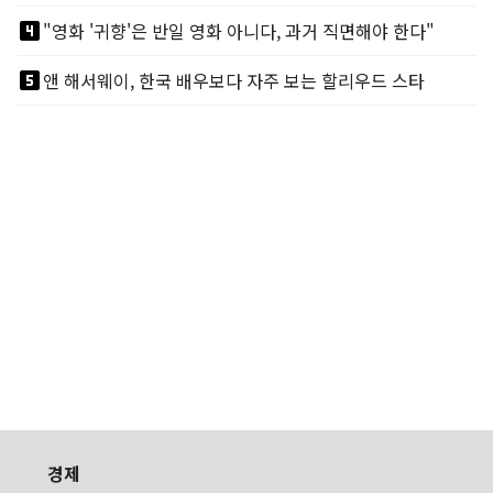
looks_4
"영화 '귀향'은 반일 영화 아니다, 과거 직면해야 한다"
looks_5
앤 해서웨이, 한국 배우보다 자주 보는 할리우드 스타
경제