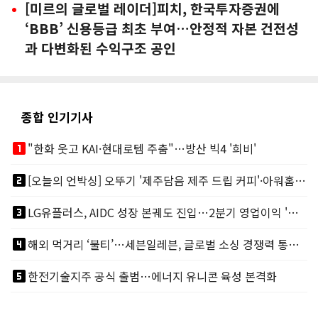
[미르의 글로벌 레이더]피치, 한국투자증권에
‘BBB’ 신용등급 최초 부여…안정적 자본 건전성
과 다변화된 수익구조 공인
종합 인기기사
looks_one
"한화 웃고 KAI·현대로템 주춤"…방산 빅4 '희비'
looks_two
[오늘의 언박싱] 오뚜기 '제주담음 제주 드립 커피'·아워홈 ‘갓석박지’ 外
looks_3
LG유플러스, AIDC 성장 본궤도 진입…2분기 영업이익 '역대 최대'
looks_4
해외 먹거리 ‘불티’…세븐일레븐, 글로벌 소싱 경쟁력 통했다
looks_5
한전기술지주 공식 출범…에너지 유니콘 육성 본격화