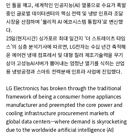
인 틀을 깨고, 세계적인 인공지능(AI) 열풍으로 수요가 폭발
중인 글로벌 데이터센터의 핵심 전력 및 냉방 인프라 조달
시장을 선점하며 '물리적 AI 에코시스템 통합자'로 변신했
다.
25일(현지시간) 싱가포르 최대 일간지 ‘더 스트레이츠 타임
스’의 심층 분석기사에 따르면, LG전자는 수십 년간 축적해
온 에어컨 냉매 컴프레서 및 대형 칠러 제조기술력을 무기
삼아 고성능AI서버가 뿜어내는 엄청난 열기를 식히는 산업
용 냉방공정과 스마트 전력분배 인프라 사업에 진입했다.
LG Electronics has broken through the traditional
framework of being a consumer home appliances
manufacturer and preempted the core power and
cooling infrastructure procurement markets of
global data centers—where demand is skyrocketing
due to the worldwide artificial intelligence (AI)