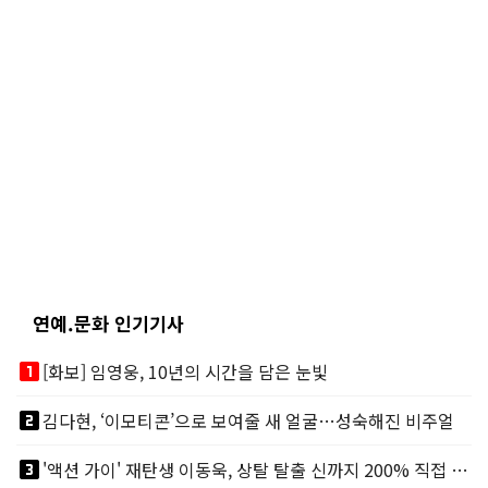
연예.문화 인기기사
looks_one
[화보] 임영웅, 10년의 시간을 담은 눈빛
looks_two
김다현, ‘이모티콘’으로 보여줄 새 얼굴…성숙해진 비주얼
looks_3
'액션 가이' 재탄생 이동욱, 상탈 탈출 신까지 200% 직접 소화