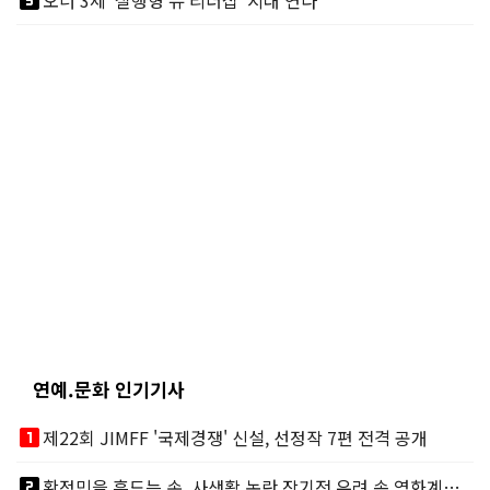
looks_5
오너 3세 '실행형 뉴 리더십' 시대 연다
연예.문화 인기기사
looks_one
제22회 JIMFF '국제경쟁' 신설, 선정작 7편 전격 공개
looks_two
황정민을 흔드는 손, 사생활 논란 장기전 우려 속 영화계도 리스크