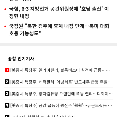
국힘, 6·3 지방선거 공관위원장에 '호남 출신' 이
정현 내정
국정원 "북한 김주애 후계 내정 단계…북미 대화
호응 가능성도"
종합 인기기사
looks_one
[美증시 특징주] 일라이릴리, 블록버스터 실적에 급등…마운자로 매출 폭발
looks_two
[美증시 특징주] 캐터필러 '어닝서프' 반도체주 급등 촉발…"AI 데이터센터 건설 강력"
looks_3
[美증시 특징주] 양자컴퓨팅 오랜만에 폭등 랠리…디웨이브·아이온큐 주도
looks_4
[美증시 특징주] 금값 급등에 광산주 '훨훨'…뉴몬트·바릭마이닝 주도