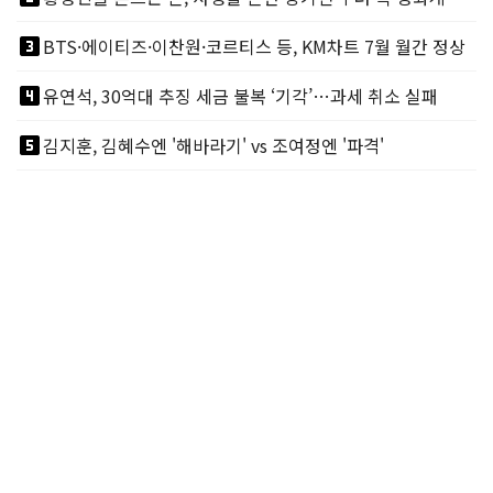
looks_3
BTS·에이티즈·이찬원·코르티스 등, KM차트 7월 월간 정상
looks_4
유연석, 30억대 추징 세금 불복 ‘기각’…과세 취소 실패
looks_5
김지훈, 김혜수엔 '해바라기' vs 조여정엔 '파격'