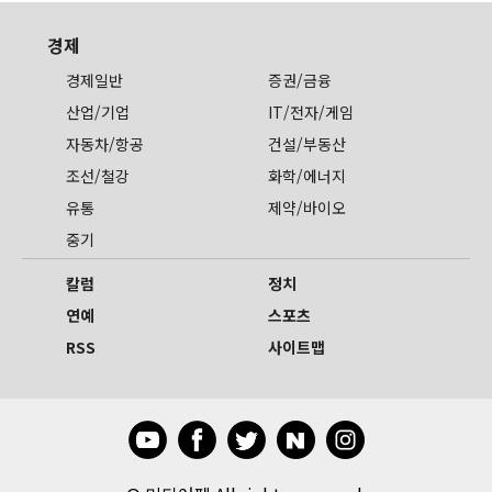
경제
경제일반
증권/금융
산업/기업
IT/전자/게임
자동차/항공
건설/부동산
조선/철강
화학/에너지
유통
제약/바이오
중기
칼럼
정치
연예
스포츠
RSS
사이트맵